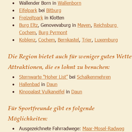
Wallender Born in 
Wallenborn
•
Eifelpark
 bei 
Bitburg
•
Freizeitpark
 in Klotten
•
Burg Eltz
, Genovevaburg in 
Mayen
, 
Reichsburg 
•
Cochem
, 
Burg Pyrmont
Koblenz
, 
Cochem
, 
Bernkastel
, 
Trier
, 
Luxemburg
•
Die Region bietet auch für weniger gutes Wette
Attraktionen, die es lohnt zu besuchen:
Sternwarte "Hoher List”
 bei 
Schalkenmehren
•
Hallenbad
 in 
Daun
•
Kinopalast Vulkaneifel
 in 
Daun
•
Für Sportfreunde gibt es folgende 
Möglichkeiten:
Ausgezeichnete Fahrradwege: 
Maar-Mosel-Radweg
•