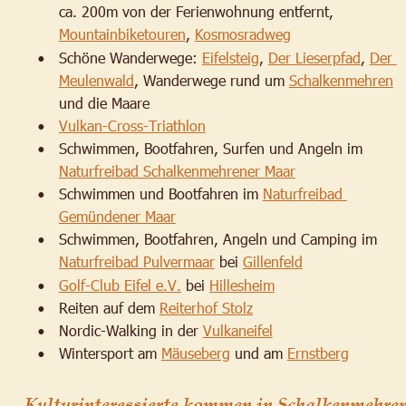
ca. 200m von der Ferienwohnung entfernt, 
Mountainbiketouren
, 
Kosmosradweg
Schöne Wanderwege: 
Eifelsteig
, 
Der Lieserpfad
, 
Der 
•
Meulenwald
, Wanderwege rund um 
Schalkenmehren
und die Maare
Vulkan-Cross-Triathlon
•
Schwimmen, Bootfahren, Surfen und Angeln im 
•
Naturfreibad Schalkenmehrener Maar
Schwimmen und Bootfahren im 
Naturfreibad 
•
Gemündener Maar
Schwimmen, Bootfahren, Angeln und Camping im 
•
Naturfreibad Pulvermaar
 bei 
Gillenfeld
Golf-Club Eifel e.V.
 bei 
Hillesheim
•
Reiten auf dem 
Reiterhof Stolz
•
Nordic-Walking in der 
Vulkaneifel
•
Wintersport am 
Mäuseberg
 und am 
Ernstberg
•
Kulturinteressierte kommen in Schalkenmehren