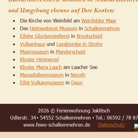
und Umgebung ebenso auf Ihre Kosten:
Die Kirche von Weinfeld am 
Weinfelder Maar
•
Das 
Heimweberei-Museum
 in 
Schalkenmehren
•
Eifeler Glockengießerei
 in 
Brockscheid
•
Vulkanhaus
 und 
Lavabombe in Strohn
•
Maarmuseum
 in 
Manderscheid
•
Kloster Himmerod
•
Kloster Maria Laach
 am Laacher See
•
Mausefallenmuseum
 in 
Neroth
•
Eifel-Vulkanmuseum
 in 
Daun
•
2026 © Ferienwohnung Jaklitsch
Udlerstr. 34
54552 Schalkenmehren
Tel.: 06592 / 78 8
 • 
 • 
www.fewo-schalkenmehren.de     
Datenschutz