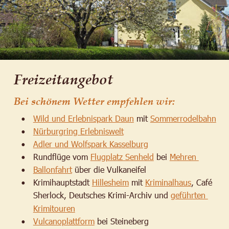
Freizeitangebot
Bei schönem Wetter empfehlen wir:
Wild und Erlebnispark Daun
 mit 
Sommerrodelbahn
•
Nürburgring Erlebniswelt
•
Adler und Wolfspark Kasselburg
•
Rundflüge vom 
Flugplatz Senheld
 bei 
Mehren 
•
Ballonfahrt
 über die Vulkaneifel
•
Krimihauptstadt 
Hillesheim
 mit 
Kriminalhaus
, Café 
•
Sherlock, Deutsches Krimi-Archiv und 
geführten 
Krimitouren
Vulcanoplattform
 bei Steineberg
•