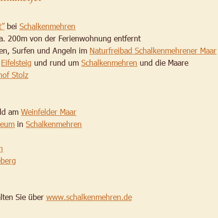
t”
 bei 
Schalkenmehren
ca. 200m von der Ferienwohnung entfernt
n, Surfen und Angeln im 
Naturfreibad Schalkenmehrener Maar
 
Eifelsteig
 und rund um 
Schalkenmehren
 und die Maare
hof Stolz
ld am 
Weinfelder Maar
seum
 in 
Schalkenmehren
n
berg
lten Sie über 
www.schalkenmehren.de