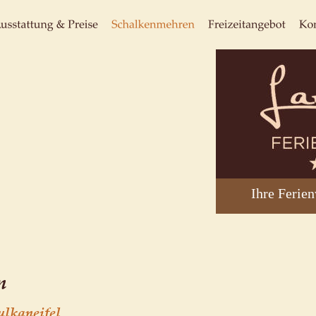
65 m² große Ferienwohnung Landfein in Schalkenmehren bei Daun in der Vulkaneifel.
Fewo Landfein mit Küche inkl. Cerankochfeld in der Eifel.
 Ferienwohnung Landfein mit Backofen und Kühlschrank mit Gefrierteil in Schalkenmehren in der Eifel .
Eifel Fewo Landfein in Schalkenmehren mit Wohnzimmer inkl. HD Flachbildfernseher und Schlafcouch.
Ferienwohnung Landfein mit Doppelzimmer inkl. Doppelbett 180 x 200 cm in Schalkenmehren in der Vulkaneifel.
Fewo Eifel in Schalkenmehren mit Einzelzimmer inkl. Einzelbett  90 x 200 cm.
Fewo Landfein bei Daun in der Vulkaneifel mit Badezimmer inkl. Dusche, Badewanne.
Ferienwohnung in Schalkenmehren mit Balkon, begehbar von Wohnzimmer und Küche.  
Fewo bei Daun in der Vulkaneifel mit Parkplatz direkt am Haus.
Ihre Ferie
n
ulkaneifel