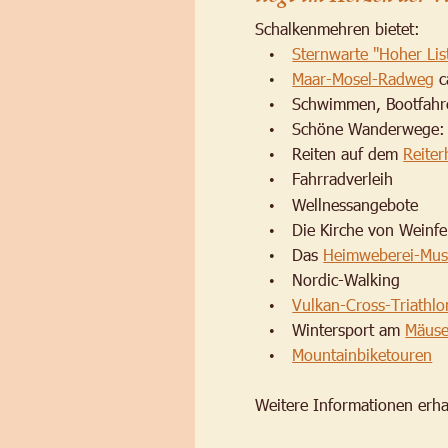
Schalkenmehren bietet:
Sternwarte "Hoher Lis
•
Maar-Mosel-Radweg
 
•
Schwimmen, Bootfahre
•
Schöne Wanderwege:
•
Reiten auf dem 
Reiter
•
Fahrradverleih
•
Wellnessangebote
•
Die Kirche von Weinfe
•
Das 
Heimweberei-Mu
•
Nordic-Walking
•
Vulkan-Cross-Triathlo
•
Wintersport am 
Mäuse
•
Mountainbiketouren
•
Weitere Informationen erha