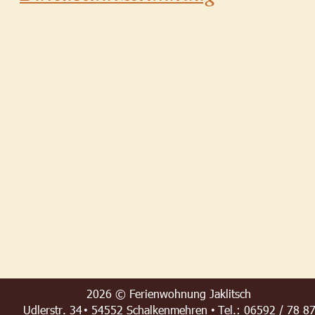
2026 © Ferienwohnung Jaklitsch
Udlerstr. 34
54552 Schalkenmehren
Tel.: 06592 / 78 8
 • 
 • 